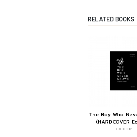
RELATED BOOKS
The Boy Who Nev
(HARDCOVER Ed
เจนมานะ