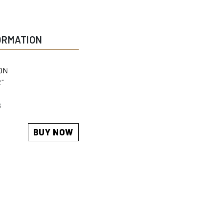
ORMATION
ON
2"
6
BUY NOW