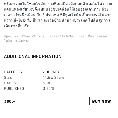
หรืออาจจะไม่ใช่อะไรสักอย่างที่เธอคิด เมื่อตอบตัวเองไม่ได้ ภาวะ
กดดันหลังเรียนจบจึงเป็นแรงขับเคลื่อนให้เธอออกเดินทาง ด้วย
เวลากว่าหนึ่งเดือน กับ 6 ประเทศ ที่มีจุดเริ่มต้นเป็นทางรถไฟสาย
ทรานส์-ไซบีเรีย ขึ้นรถ ลงเรือข้ามน้ำข้ามประเทศ ไปสิ้นสุดการ
เดินทางที่ปารีส
#journey
#Trans-Siberian
#ทรานส์ไซบีเรียน
#ท่องเที่ยว
#พลอย
ไพลิน
#เดินทาง
ADDITIONAL INFORMATION
CATEGORY
JOURNEY
SIZE
14.5 x 21 cm
PAGES
288
PUBLISHED
3 2019
380.-
BUY NOW